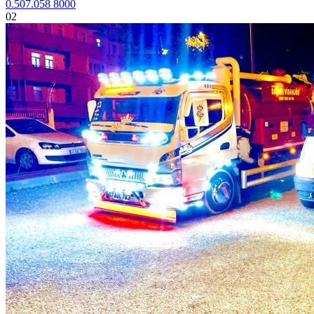
0.507.058 8000
02