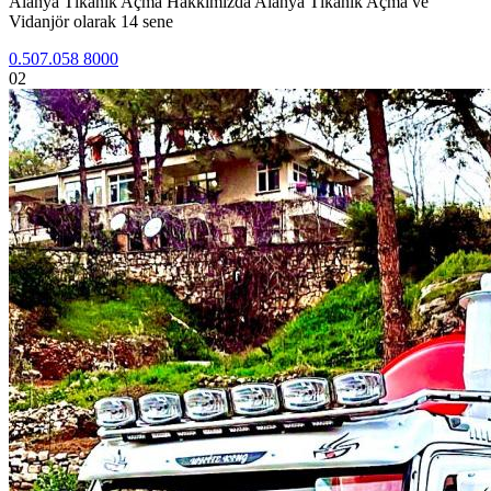
Alanya Tıkanık Açma Hakkımızda Alanya Tıkanık Açma ve
Vidanjör olarak 14 sene
0.507.058 8000
02