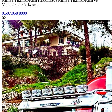
Alanya Tıkanık Açma Hakkımızda Alanya Tıkanık Açma ve
Vidanjör olarak 14 sene
0.507.058 8000
02