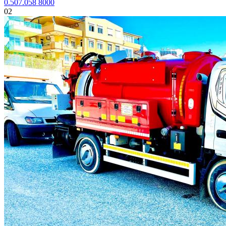
0.507.058 8000
02