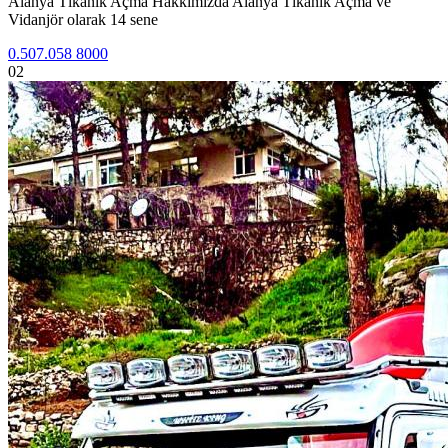
Alanya Tıkanık Açma Hakkımızda Alanya Tıkanık Açma ve
Vidanjör olarak 14 sene
0.507.058 8000
02