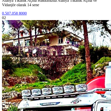
Alanya Tıkanık Açma Hakkımızda Alanya Tıkanık Açma ve
Vidanjör olarak 14 sene
0.507.058 8000
02