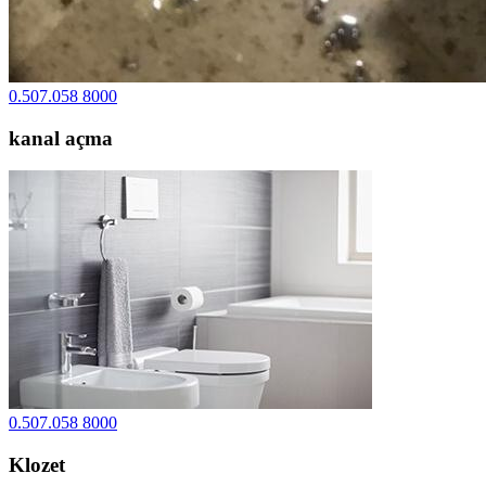
0.507.058 8000
kanal açma
0.507.058 8000
Klozet