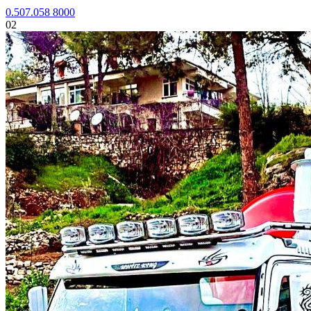
0.507.058 8000
02